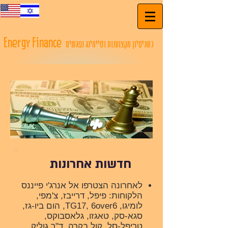
Energy Finance
כשניסיון מקצוענות וטיימינג נפגשים
חדשות אחרונות
לאחרונה הצטרפו אל אנרג'י פייננס
הלקוחות: פיפל, דרייבז, צ'מפי,
לומיגו, TG17, 6over6, הום ביו-גז,
סגא-סק, טאגזו, גלאסבוקס,
טריפל-סל, קול בקרה, ד"ר גוליק,